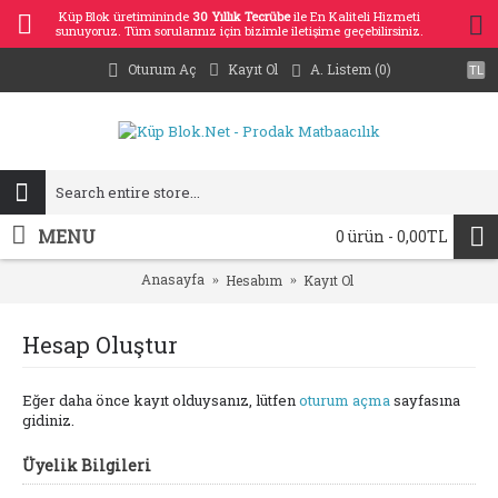
Küp Blok üretimininde
30 Yıllık Tecrübe
ile En Kaliteli Hizmeti
sunuyoruz. Tüm sorularınız için bizimle iletişime geçebilirsiniz.
Oturum Aç
Kayıt Ol
A. Listem (
0
)
TL
MENU
0 ürün - 0,00TL
Anasayfa
Hesabım
Kayıt Ol
Hesap Oluştur
Eğer daha önce kayıt olduysanız, lütfen
oturum açma
sayfasına
gidiniz.
Üyelik Bilgileri